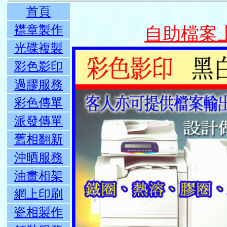
首頁
襟章製作
自助檔案
光碟複製
彩色影印
過膠服務
彩色傳單
派發傳單
舊相翻新
沖晒服務
油畫相架
網上印刷
瓷相製作